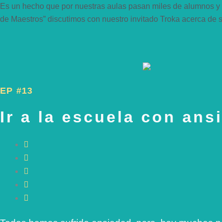
Es un hecho que por nuestras aulas pasan miles de alumnos y 
de Maestros” discutimos con nuestro invitado Troka acerca de s
EP #13
Ir a la escuela con ans