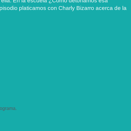
n ella. En la escuela ¿Cómo detonamos esa
pisodio platicamos con Charly Bizarro acerca de la
rograma.